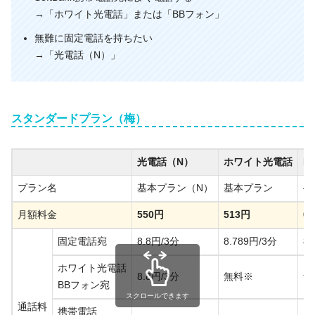
→「ホワイト光電話」または「BBフォン」
無難に固定電話を持ちたい
→「光電話（N）」
スタンダードプラン（梅）
光電話（N）
ホワイト光電話
B
プラン名
基本プラン（N）
基本プラン
–
月額料金
550円
513円
0
固定電話宛
8.8円/3分
8.789円/3分
8.
ホワイト光電話
8.8円/3分
無料※
無
BBフォン宛
スクロールできます
通話料
携帯電話