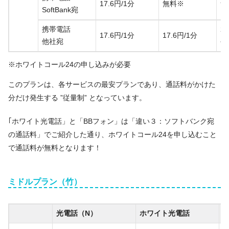
17.6円/1分
無料※
無
SoftBank宛
携帯電話
2
17.6円/1分
17.6円/1分
他社宛
~2
※ホワイトコール24の申し込みが必要
このプランは、各サービスの最安プランであり、通話料がかけた
分だけ発生する ”従量制” となっています。
｢ホワイト光電話」と「BBフォン」は「違い３：ソフトバンク宛
の通話料」でご紹介した通り、ホワイトコール24を申し込むこと
で通話料が無料となります！
ミドルプラン（竹）
光電話（N）
ホワイト光電話