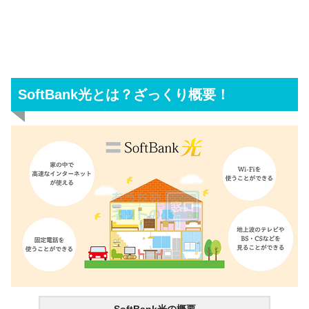
番号表示
かけてきた相手の電話番号を表示
番号通知リクエスト
番号非通知の電話をシャットアウト
キャッチ電話
通話中にかかってきた電話も受けられる
スクロールできます
多機能転送
かかってきた電話を外出先の電話で受けられ
SoftBank光とは？ざっくり概要！
着信お断り
迷惑電話をシャットアウト
着信お知らせメール
着信情報を指定のメールアドレスに通知