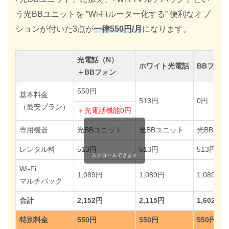
う光BBユニットを ”Wi-Fiルーター化する” 便利なオプ
ションが付いた3点が
一律550円/月
になります。
光電話（N）
ホワイト光電話
BBフォン
＋BBフォン
550円
基本料金
513円
0円
（最安プラン）
＋光電話機能0円
専用機器
光BBユニット
光BBユニット
光BBユ
レンタル料
513円
513円
513円
スクロールできます
Wi-Fi
1,089円
1,089円
1,089円
マルチパック
合計
2,152円
2,115円
1,602円
特別料金
550円
550円
550円