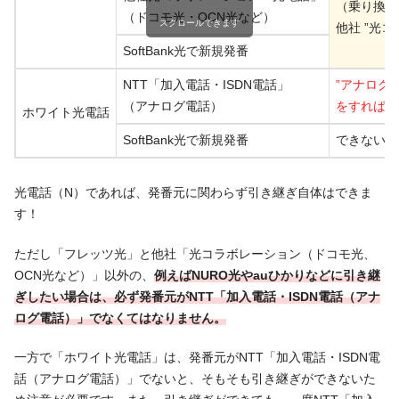
（乗り換え
（ドコモ光・OCN光など）
スクロールできます
他社 ”光
SoftBank光で新規発番
NTT「加入電話・ISDN電話」
”アナログ戻
（アナログ電話）
をすればで
ホワイト光電話
SoftBank光で新規発番
できない
光電話（N）であれば、発番元に関わらず引き継ぎ自体はできま
す！
ただし「フレッツ光」と他社「光コラボレーション（ドコモ光、
OCN光など）」以外の、
例えばNURO光やauひかりなどに引き継
ぎしたい場合は、必ず発番元がNTT「加入電話・ISDN電話（アナ
ログ電話）」でなくてはなりません。
一方で「ホワイト光電話」は、発番元がNTT「加入電話・ISDN電
話（アナログ電話）」でないと、そもそも引き継ぎができないた