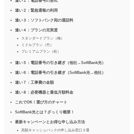
違い１：電話番号の形式
違い２：緊急通報の利用
違い３：ソフトバンク宛の通話料
違い４：プランの充実度
スタンダードプラン（梅）
ミドルプラン（竹）
プレミアムプラン（松）
違い５：電話番号の引き継ぎ（他社→SoftBank光）
違い６：電話番号の引き継ぎ（SoftBank光→他社）
違い７：工事費の金額
違い８：必要機器と最低月額料金
これでOK！選び方のチャート
SoftBank光とは？ざっくり概要！
最新キャンペーンとお得な申し込み方法
高額キャッシュバックの申し込み窓口３選