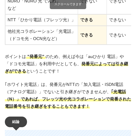
NURO「NURO 光 でんわ」
できない
できない
スクロールできます
など
NTT「ひかり電話（フレッツ光）」
できる
できない
他社光コラボレーション「光電話」
できる
できない
（ドコモ光・OCN光など）
ポイントは
”発番元”
のため、例えば今は「auひかり 電話」や
「ドコモ光電話」を利用中だとしても、
発番元によっては引き継
ぎができる
ということです！
｢ホワイト光電話」は、発番元がNTTの「加入電話・ISDN電話
（アナログ電話）」でないと引き継ぎができませんが、
｢光電話
（N）」であれば、フレッツ光や光コラボレーションで発番された
電話番号を引き継ぎをすることもできます！
結論