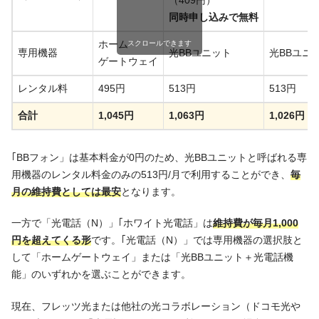
（409円）
同時申し込みで無料
ホーム
スクロールできます
専用機器
光BBユニット
光BBユニ
ゲートウェイ
レンタル料
495円
513円
513円
合計
1,045円
1,063円
1,026円
｢BBフォン」は基本料金が0円のため、光BBユニットと呼ばれる専
用機器のレンタル料金のみの513円/月で利用することができ、
毎
月の維持費としては最安
となります。
一方で「光電話（N）」｢ホワイト光電話」は
維持費が
毎月1,000
円を超えてくる形
です。｢光電話（N）」では専用機器の選択肢と
して「ホームゲートウェイ」または「光BBユニット＋光電話機
能」のいずれかを選ぶことができます。
現在、フレッツ光または他社の光コラボレーション（ドコモ光や