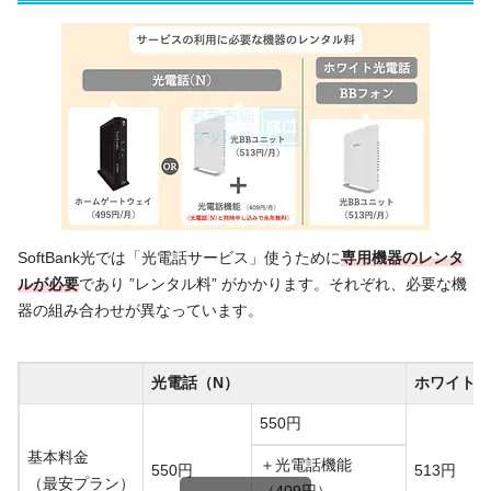
SoftBank光では「光電話サービス」使うために
専用機器のレンタ
ルが必要
であり ”レンタル料” がかかります。それぞれ、必要な機
器の組み合わせが異なっています。
光電話（N）
ホワイト光
550円
基本料金
＋光電話機能
550円
513円
（最安プラン）