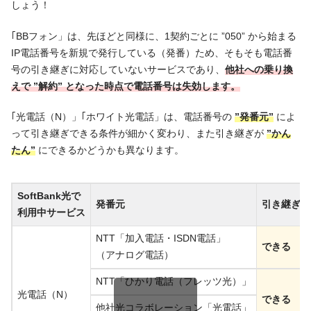
しょう！
｢BBフォン」は、先ほどと同様に、1契約ごとに ”050” から始まる
IP電話番号を新規で発行している（発番）ため、そもそも電話番
号の引き継ぎに対応していないサービスであり、
他社への乗り換
えで ”解約” となった時点で電話番号は失効します。
｢光電話（N）」｢ホワイト光電話」は、電話番号の
”発番元”
によ
って引き継ぎできる条件が細かく変わり、また引き継ぎが
”かん
たん”
にできるかどうかも異なります。
SoftBank光で
発番元
引き継ぎ可
利用中サービス
NTT「加入電話・ISDN電話」
できる
（アナログ電話）
NTT「ひかり電話（フレッツ光）」
光電話（N）
できる
他社光コラボレーション「光電話」