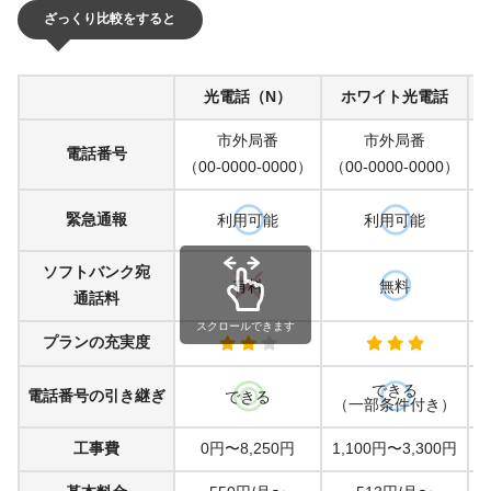
ざっくり比較をすると
光電話（N）
ホワイト光電話
市外局番
市外局番
電話番号
（00-0000-0000）
（00-0000-0000）
（
緊急通報
利用可能
利用可能
ソフトバンク宛
有料
無料
通話料
スクロールできます
プランの充実度
できる
電話番号の引き継ぎ
できる
（一部条件付き）
工事費
0円〜8,250円
1,100円〜3,300円