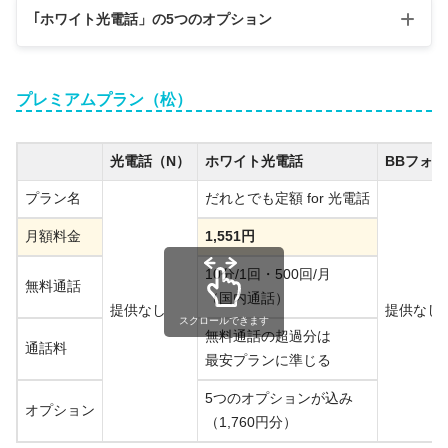
オプション
内容
｢ホワイト光電話」の5つのオプション
番号表示
かけてきた相手の電話番号を表示
オプション
内容
番号通知リクエスト
番号非通知の電話をシャットアウト
プレミアムプラン（松）
番号表示サービス
かけてきた相手の電話番号を表示
キャッチ電話
通話中にかかってきた電話も受けられる
番号通知リクエストサービス
番号非通知の電話をシャットアウト
スクロールできます
光電話（N）
ホワイト光電話
BBフォン
多機能転送
かかってきた電話を外出先の電話で受けられ
キャッチ電話サービス
通話中にかかってきた電話も受けら
プラン名
だれとでも定額 for 光電話
着信お断り
迷惑電話をシャットアウト
スクロールできます
着信転送サービス
かかってきた電話を外出先の電話で
月額料金
1,551円
着信お知らせメール
着信情報を指定のメールアドレスに通知
着信お断りサービス
迷惑電話をシャットアウト
10分/1回・500回/月
無料通話
（国内通話）
提供なし
提供なし
スクロールできます
無料通話の超過分は
通話料
最安プランに準じる
5つのオプションが込み
オプション
（1,760円分）